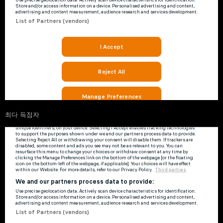
최다 득점자