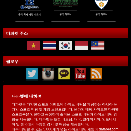
다파벳 주소
팔로우
다파벳에 대하여
다파벳은 다양한 스포츠 이벤트에 라이브 베팅을 제공하는 아시아 온
라인 스포츠 베팅 및 게임 브랜드입니다. 온라인 베팅 사이트인 다파벳
스포츠북은 안전하고 공정하며 즐거운 스포츠 베팅과 라이브 베팅 경
험을 제공합니다. 다파벳은 또한 베트남, 태국, 말레이시아, 인도네시
아 및 한국에서 다양한 경기 및 배당을 제공합니다.
매주 베팅할 수 있는 5,000개가 넘는 라이브 베팅 게임이 dafabet.com